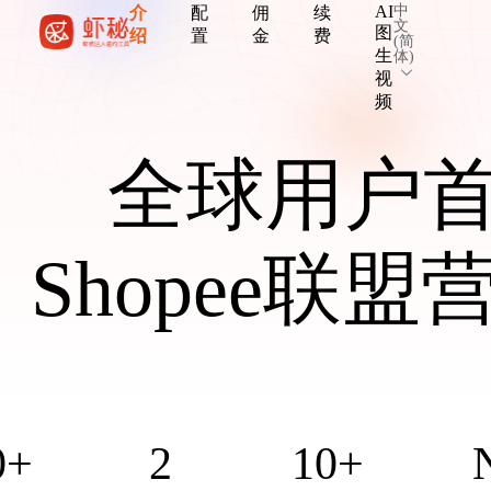
中
AI
介
配
佣
续
文
图
绍
置
金
费
(简
生
体)
视
频
全球用户
Shopee联
0+
2
10+