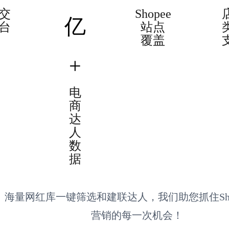
交
Shopee
亿
台
站点
覆盖
+
电
商
达
人
数
据
海量网红库一键筛选和建联达人，我们助您抓住Sho
营销的每一次机会！