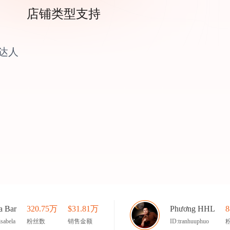
店铺类型支持
达人
a Bar
320.75万
$31.81万
Phương HHL
8
isabela
粉丝数
销售金额
ID:tranhuuphuo